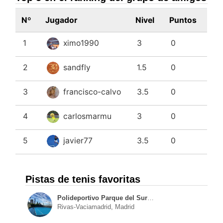
Nº
Jugador
Nivel
Puntos
1
ximo1990
3
0
2
sandfly
1.5
0
3
francisco-calvo
3.5
0
4
carlosmarmu
3
0
5
javier77
3.5
0
Pistas de tenis favoritas
Polideportivo Parque del Sureste de Rivas
Rivas-Vaciamadrid, Madrid