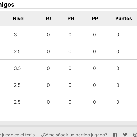
migos
Nivel
PJ
PG
PP
Puntos
3
0
0
0
0
2.5
0
0
0
0
3.5
0
0
0
0
2.5
0
0
0
0
2.5
0
0
0
0
 juego en el tenis
¿Cómo añadir un partido jugado?