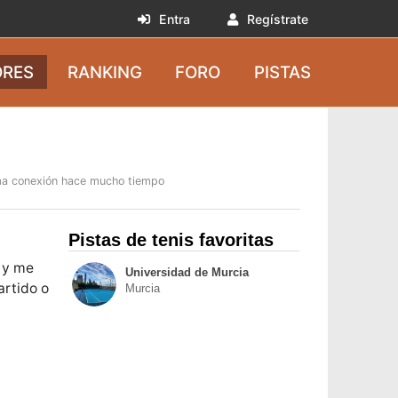
Entra
Regístrate
RES
RANKING
FORO
PISTAS
ma conexión hace mucho tiempo
Pistas de tenis favoritas
 y me
Universidad de Murcia
artido o
Murcia