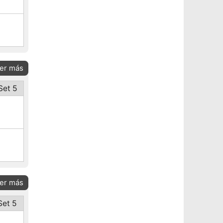
er más
Set 5
er más
Set 5