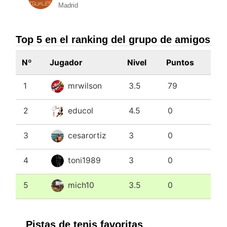
Madrid
Top 5 en el ranking del grupo de amigos
Nº
Jugador
Nivel
Puntos
1
mrwilson
3.5
79
2
educol
4.5
0
3
cesarortiz
3
0
4
toni1989
3
0
5
mich10
3.5
0
Pistas de tenis favoritas