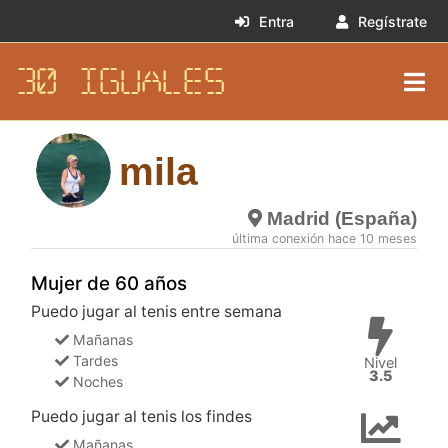
Entra
Regístrate
30 IGUALES
mila
Madrid (España)
última conexión hace 10 meses
Mujer de 60 años
Puedo jugar al tenis entre semana
Mañanas
Tardes
Nivel
3.5
Noches
Puedo jugar al tenis los findes
Mañanas