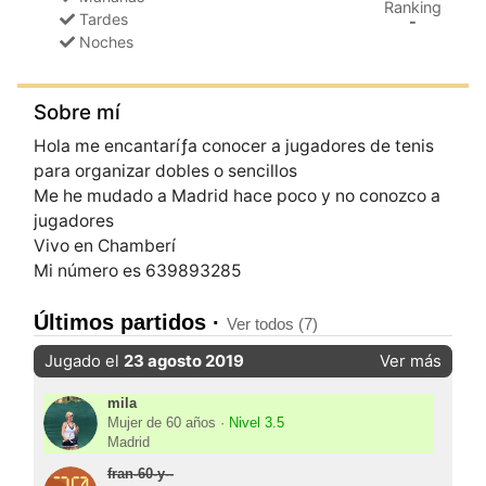
Ranking
Tardes
-
Noches
Sobre mí
Hola me encantaríƒ­a conocer a jugadores de tenis
para organizar dobles o sencillos
Me he mudado a Madrid hace poco y no conozco a
jugadores
Vivo en Chamberí­
Mi número es 639893285
Últimos partidos ·
Ver todos (7)
Jugado el
23 agosto 2019
Ver más
mila
Mujer de 60 años ·
Nivel 3.5
Madrid
fran-60-y--