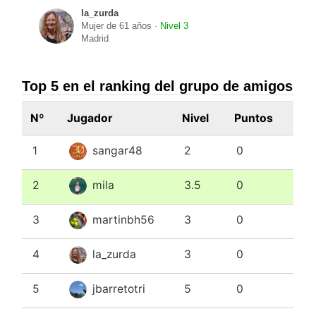
la_zurda
Mujer de 61 años ·
Nivel 3
Madrid
Top 5 en el ranking del grupo de amigos
Nº
Jugador
Nivel
Puntos
1
sangar48
2
0
2
mila
3.5
0
3
martinbh56
3
0
4
la_zurda
3
0
5
jbarretotri
5
0