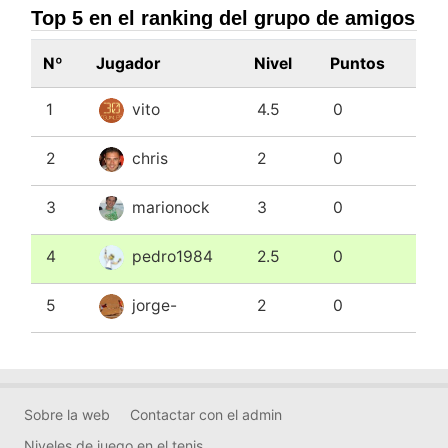
Top 5 en el ranking del grupo de amigos
Nº
Jugador
Nivel
Puntos
1
vito
4.5
0
2
chris
2
0
3
marionock
3
0
4
pedro1984
2.5
0
5
jorge-
2
0
Sobre la web
Contactar con el admin
Niveles de juego en el tenis