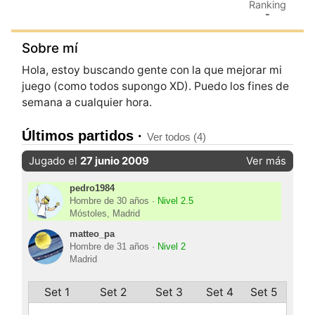
Ranking
-
Sobre mí
Hola, estoy buscando gente con la que mejorar mi
juego (como todos supongo XD). Puedo los fines de
semana a cualquier hora.
Últimos partidos ·
Ver todos (4)
Jugado el
27 junio 2009
Ver más
pedro1984
Hombre de 30 años ·
Nivel 2.5
Móstoles, Madrid
matteo_pa
Hombre de 31 años ·
Nivel 2
Madrid
Set 1
Set 2
Set 3
Set 4
Set 5