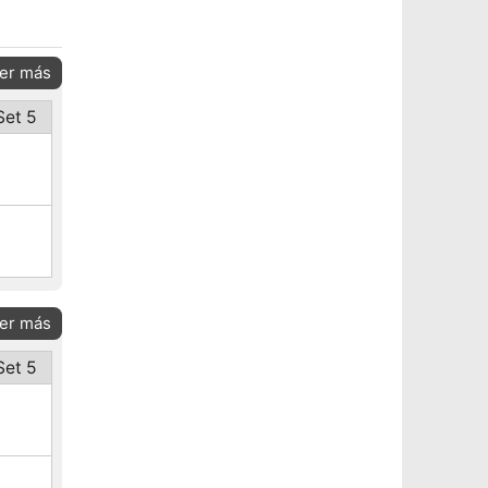
er más
Set 5
er más
Set 5