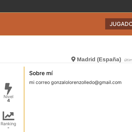
JUGADO
Madrid (España)
últi
Sobre mí
Nivel
4
Ranking
-