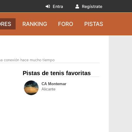
Entra
Regístrate
RES
RANKING
FORO
PISTAS
ma conexión hace mucho tiempo
Pistas de tenis favoritas
CA Montemar
Alicante