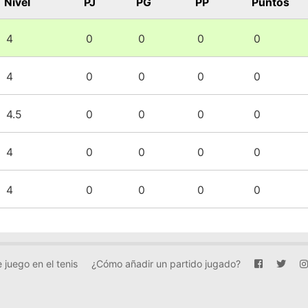
Nivel
PJ
PG
PP
Puntos
4
0
0
0
0
4
0
0
0
0
4.5
0
0
0
0
4
0
0
0
0
4
0
0
0
0
 juego en el tenis
¿Cómo añadir un partido jugado?