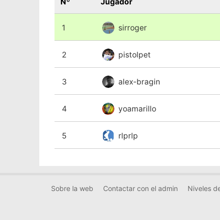
Nº
Jugador
1
sirroger
2
pistolpet
3
alex-bragin
4
yoamarillo
5
rlprlp
Sobre la web
Contactar con el admin
Niveles de