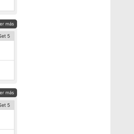
er más
Set 5
er más
Set 5