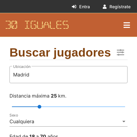
Entra
Regístrate
30 IGUALES
Buscar jugadores
Ubicación
Distancia máxima
25
km.
Sexo
Cualquiera
Edad de
18
a
70
años