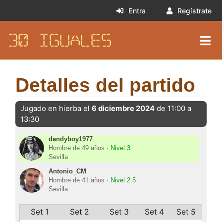
Entra
Regístrate
30 IGUALES
Detalles del partido
Jugado en hierba el
6 diciembre 2024
de 11:00 a
13:30
dandyboy1977
Hombre de 49 años ·
Nivel 3
Sevilla
Antonio_CM
Hombre de 41 años ·
Nivel 2.5
Sevilla
Set 1
Set 2
Set 3
Set 4
Set 5