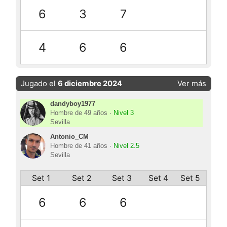
6
3
7
4
6
6
Jugado el
6 diciembre 2024
Ver más
dandyboy1977
Hombre de 49 años ·
Nivel 3
Sevilla
Antonio_CM
Hombre de 41 años ·
Nivel 2.5
Sevilla
Set 1
Set 2
Set 3
Set 4
Set 5
6
6
6