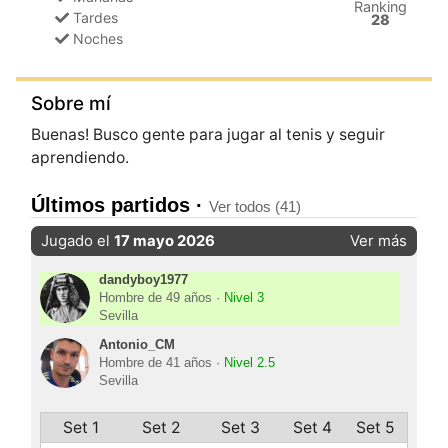
Ranking
Tardes
28
Noches
Sobre mí
Buenas! Busco gente para jugar al tenis y seguir
aprendiendo.
Últimos partidos ·
Ver todos (41)
Jugado el
17 mayo 2026
Ver más
dandyboy1977
Hombre de 49 años ·
Nivel 3
Sevilla
Antonio_CM
Hombre de 41 años ·
Nivel 2.5
Sevilla
Set 1
Set 2
Set 3
Set 4
Set 5