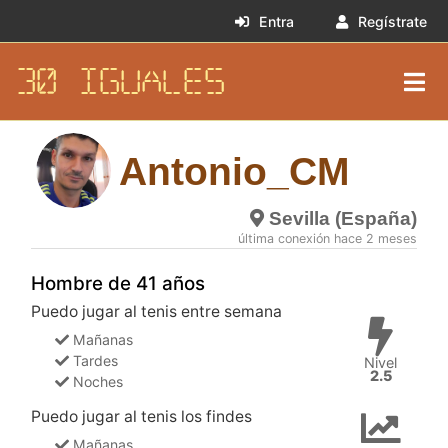
Entra
Regístrate
30 IGUALES
Antonio_CM
Sevilla (España)
última conexión hace 2 meses
Hombre de 41 años
Puedo jugar al tenis entre semana
Mañanas
Tardes
Nivel
2.5
Noches
Puedo jugar al tenis los findes
Mañanas