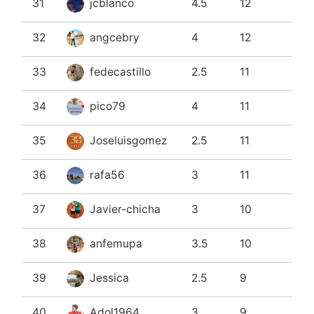
31
jcblanco
4.5
12
32
angcebry
4
12
33
fedecastillo
2.5
11
34
pico79
4
11
35
Joseluisgomez
2.5
11
36
rafa56
3
11
37
Javier-chicha
3
10
38
anfemupa
3.5
10
39
Jessica
2.5
9
40
Adol1964
3
9