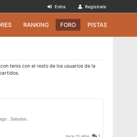
Entra
Regístrate
RES
RANKING
FORO
PISTAS
on tenis con el resto de los usuarios de la
partidos.
ego . Saludos .
1
hace 15 años