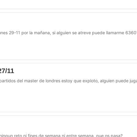
 Lunes 29-11 por la mañana, si alguien se atreve puede llamarme 636
27/11
artidos del master de londres estoy que exploto, alguien puede juga
ingun reto ni fines de semana ni entre semana, que os pasa?