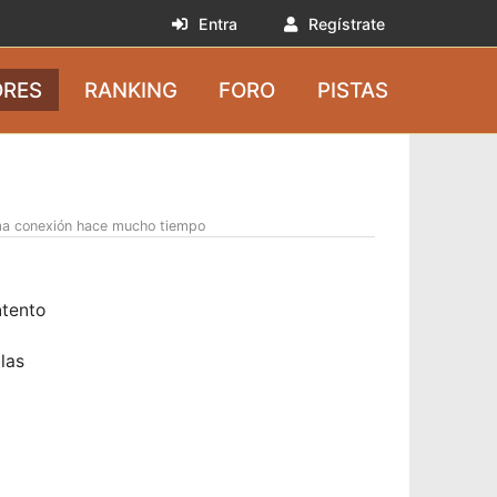
Entra
Regístrate
RES
RANKING
FORO
PISTAS
ma conexión hace mucho tiempo
ntento
las