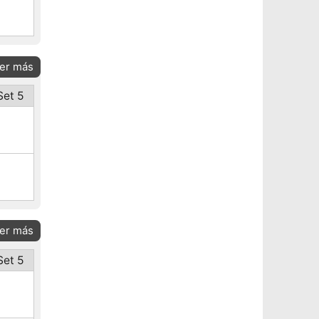
er más
Set 5
er más
Set 5