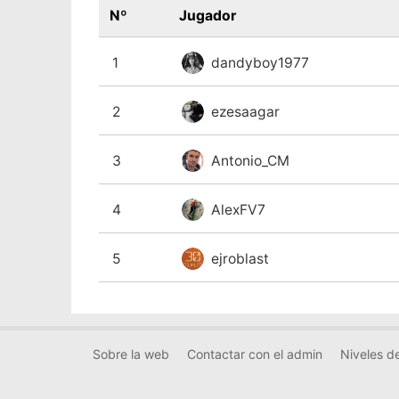
Nº
Jugador
1
dandyboy1977
2
ezesaagar
3
Antonio_CM
4
AlexFV7
5
ejroblast
Sobre la web
Contactar con el admin
Niveles de