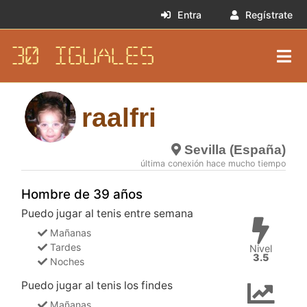
Entra
Regístrate
30 IGUALES
raalfri
Sevilla (España)
última conexión hace mucho tiempo
Hombre de 39 años
Puedo jugar al tenis entre semana
Mañanas
Tardes
Nivel
3.5
Noches
Puedo jugar al tenis los findes
Mañanas