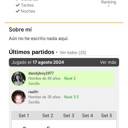
Ranking
Tardes
-
Noches
Sobre mí
Aún no he escrito nada aquí.
Últimos partidos ·
Ver todos (15)
Jugado el
17 agosto 2024
Ver más
dandyboy1977
Hombre de 49 años ·
Nivel 3
Sevilla
raalfri
Hombre de 39 años ·
Nivel 3.5
Sevilla
Set 1
Set 2
Set 3
Set 4
Set 5