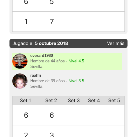
6
5
1
7
Jugado el
5 octubre 2018
Ver más
everard1980
Hombre de 44 años ·
Nivel 4.5
Sevilla
raalfri
Hombre de 39 años ·
Nivel 3.5
Sevilla
Set 1
Set 2
Set 3
Set 4
Set 5
6
6
2
3