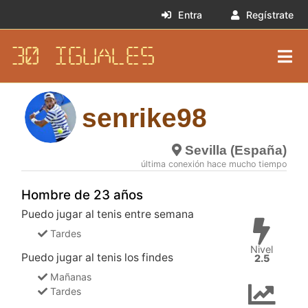
Entra
Regístrate
30 IGUALES
senrike98
Sevilla (España)
última conexión hace mucho tiempo
Hombre de 23 años
Puedo jugar al tenis entre semana
Tardes
Nivel
Puedo jugar al tenis los findes
2.5
Mañanas
Tardes