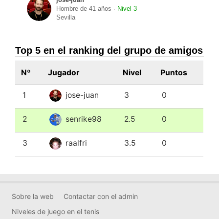
jose-juan
Hombre de 41 años ·
Nivel 3
Sevilla
Top 5 en el ranking del grupo de amigos
Nº
Jugador
Nivel
Puntos
1
jose-juan
3
0
2
senrike98
2.5
0
3
raalfri
3.5
0
Sobre la web
Contactar con el admin
Niveles de juego en el tenis