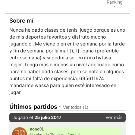
Ranking
-
Sobre mí
Nunca he dado clases de tenis, juego porque es uno
de mis deportes favoritos y disfruto mucho
jugandolo . Me viene bien entre semana por la tarde
y fin de semana por la maíƒƒí‚ƒíƒ‚í‚±ana (preferible
entre semana) y si podrií‚­a ser en ifni o hytasa
mejor. Tengo mas o menos un nivel adecuado como
para no haber dado clases, pero se nota en algunos
puntos mi falta de experiencia. 695611674
mandarme wassa para quien esté interesado en
jugar
Últimos partidos ·
Ver todos (1)
Jugado el
25 julio 2017
Ver más
nono91
Hombre de 35 años ·
Nivel 3