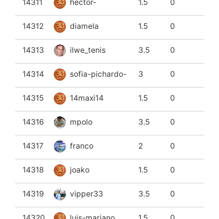
14311
hector-
1.5
0
14312
diamela
1.5
0
14313
ilwe_tenis
3.5
0
14314
sofia-pichardo-
3
0
14315
14maxi14
1.5
0
14316
mpolo
3.5
0
14317
franco
2
0
14318
joako
1.5
0
14319
vipper33
3.5
0
14320
luis-mariano
1.5
0