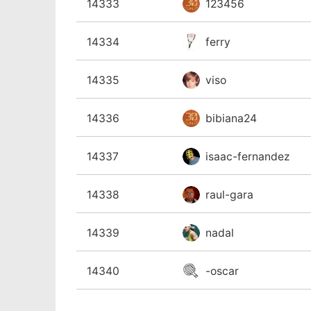
14333
123456
14334
ferry
14335
viso
14336
bibiana24
14337
isaac-fernandez
14338
raul-gara
14339
nadal
14340
-oscar