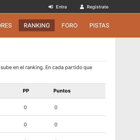
Entra
Regístrate
RES
RANKING
FORO
PISTAS
y sube en el ranking. En cada partido que
PP
Puntos
0
0
0
0