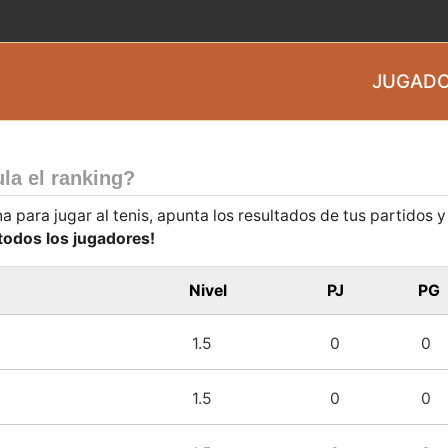
JUGADO
la el ranking?
a para jugar al tenis, apunta los resultados de tus partidos 
 todos los jugadores!
Nivel
PJ
PG
1.5
0
0
1.5
0
0