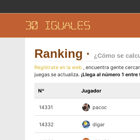
30 IGUALES
Ranking ·
¿Cómo se calcu
Regístrate en la web
, encuentra gente cercan
juegas se actualiza.
¡Llega al número 1 entre
Nº
Jugador
14331
pacoc
14332
digar