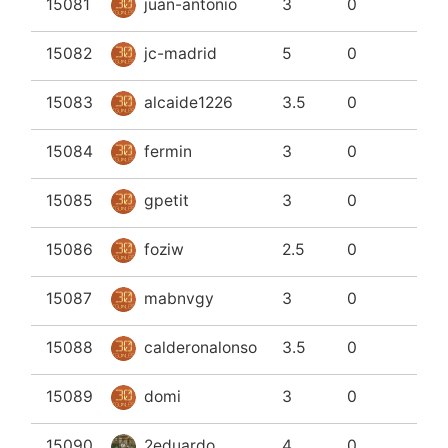
15081
juan-antonio
3
0
15082
jc-madrid
5
0
15083
alcaide1226
3.5
0
15084
fermin
3
0
15085
gpetit
3
0
15086
foziw
2.5
0
15087
mabnvgy
3
0
15088
calderonalonso
3.5
0
15089
domi
3
0
15090
2eduardo
4
0