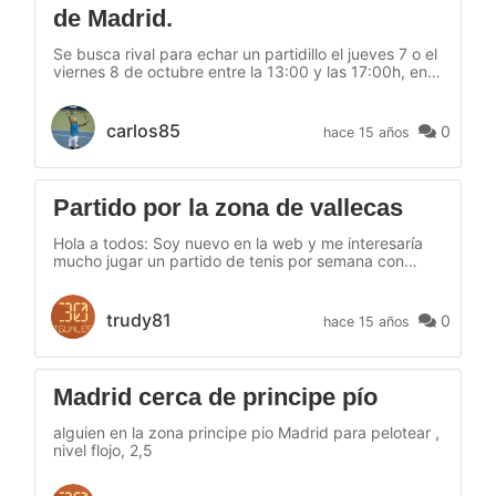
de Madrid.
Se busca rival para echar un partidillo el jueves 7 o el
viernes 8 de octubre entre la 13:00 y las 17:00h, en
el Campus de Moncloa.
carlos85
0
hace 15 años
Partido por la zona de vallecas
Hola a todos: Soy nuevo en la web y me interesaría
mucho jugar un partido de tenis por semana con
alguien que viva o le interese jugar por la zona de
vallecas. Posibles polideportivos preferentes:
palomeras, valdebernardo, rivas o cualquier otro que
trudy81
0
hace 15 años
convenga al contrincante. Saludos.
Madrid cerca de principe pío
alguien en la zona principe pio Madrid para pelotear ,
nivel flojo, 2,5