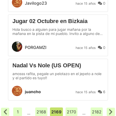
Javilogo23
0
hace 15 años
Jugar 02 Octubre en Bizkaia
Hola busco a alguien para jugar mañana por la
mañana en la pista de mi pueblo. Invito a alguno de
mis amigos si se conecta o a quien quiera y si ve este
mensaje que se ponga en contacto conmigo. Saludos
y buen tenis a todos
PORGAMZI
0
hace 15 años
Nadal Vs Nole (US OPEN)
amosss rafita, pegale un pelotazo en el jepeto a nole
y el partido es tuyo!!
juancho
6
hace 15 años
1
2168
2169
2170
2182
...
...