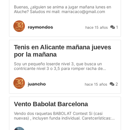
Buenas, ¿alguien se anima a jugar mañana lunes en
Aluche? Saludos mi mail: marracaco@gmail.com
raymondos
1
hace 15 años
Tenis en Alicante mañana jueves
por la mañana
Soy un pequeño loserde nivel 3, que busca un
contricante nivel 3 o 3,5 para romper racha de
derrotas y afrontar con motivación la temporada de
invierno. Cincinatti me ha dejao tocao.. Si alguién
puede, mi nivel es el de un pequeño gladiador y por
juancho
2
hace 15 años
estos lares se me conoce como el pequeño Cañonero
de La Albufereta. Mañana a las 10,00 de la
mañana,...
Vento Babolat Barcelona
Vendo dos raquetas BABOLAT Contest Si (casi
nuevas) , incluyen funda individual. Caretcerísticas:
Marca: Babolat (Incluye funda) Ref: Contest SI Peso:
275 gr Headsize: 645 cm² Color: Gris Grip: L3 (4 3/8)