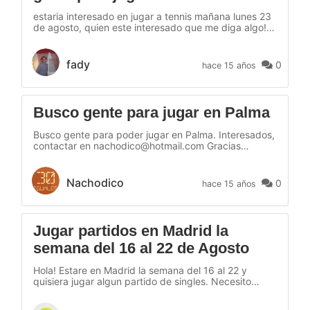
estaria interesado en jugar a tennis mañana lunes 23
de agosto, quien este interesado que me diga algo!
tengo 22 años y soy de san andreu, podriamos
acordar donde jugar ya me diran, avisenme! level
normal.
fady
0
hace 15 años
Busco gente para jugar en Palma
Busco gente para poder jugar en Palma. Interesados,
contactar en nachodico@hotmail.com Gracias
Saludos
Nachodico
0
hace 15 años
Jugar partidos en Madrid la
semana del 16 al 22 de Agosto
Hola! Estare en Madrid la semana del 16 al 22 y
quisiera jugar algun partido de singles. Necesito
entrenar para un torneo que voy a jugar en
Septiembre. Mi nivel de juego es 3.5. Mi