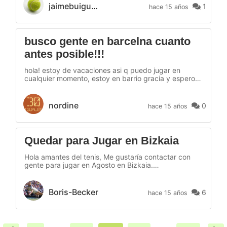
disponibilidad es total. Gracias Jaime
jaimebuigues
1
hace 15 años
busco gente en barcelna cuanto
antes posible!!!
hola! estoy de vacaciones asi q puedo jugar en
cualquier momento, estoy en barrio gracia y espero
encontrar gente para jugar por aqui ( no se si hay
pistas..) pero no me importa ir a otra parte ya q tengo
bici. ponerse en contacto cuanto antes posible!
nordine
0
hace 15 años
nschweitzer@hotmail.com movil : 0044 77 86 17 56
82 ( es movil ingles no llamar pero mandar...
Quedar para Jugar en Bizkaia
Hola amantes del tenis, Me gustaría contactar con
gente para jugar en Agosto en Bizkaia.
Preferiblemente zona bilbo o getxo, pero puedo ir
donde sea para jugar un rato. Tengo nivel medio y
juego habitualmente desde hace muchos años. Por
Boris-Becker
6
hace 15 años
favor contactar conmigo y vemos cuando cerrar
cuandos y dondes... Saludos y buenos saques para
todos